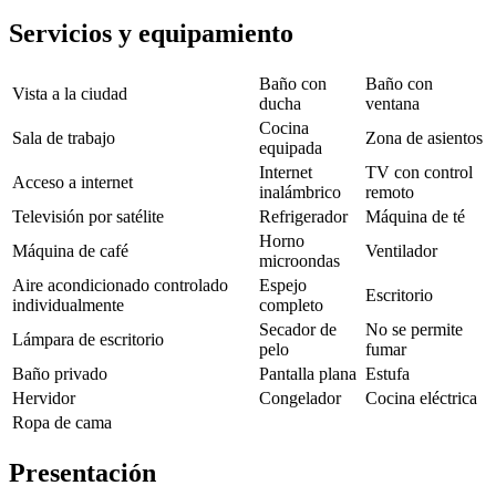
Servicios y equipamiento
Baño con
Baño con
Vista a la ciudad
ducha
ventana
Cocina
Sala de trabajo
Zona de asientos
equipada
Internet
TV con control
Acceso a internet
inalámbrico
remoto
Televisión por satélite
Refrigerador
Máquina de té
Horno
Máquina de café
Ventilador
microondas
Aire acondicionado controlado
Espejo
Escritorio
individualmente
completo
Secador de
No se permite
Lámpara de escritorio
pelo
fumar
Baño privado
Pantalla plana
Estufa
Hervidor
Congelador
Cocina eléctrica
Ropa de cama
Presentación